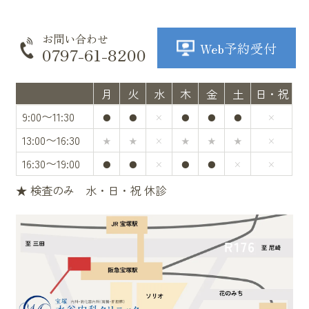
お問い合わせ
Web予約受付
0797-61-8200
月
火
水
木
金
土
日・祝
9:00〜11:30
●
●
×
●
●
●
×
13:00〜16:30
★
★
×
★
★
★
×
16:30〜19:00
●
●
×
●
●
×
×
★ 検査のみ 水・日・祝 休診