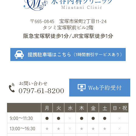
〒665-0845 宝塚市栄町2丁目11-24
タツミ宝塚駅前ビル2階
阪急宝塚駅徒歩1分
JR宝塚駅徒歩1分
提携駐車場はこちら
（1時間割引サービスあり）
お問い合わせ
Web予約受付
0797-61-8200
月
火
水
木
金
土
日・祝
9:00〜11:30
●
●
×
●
●
●
×
13:00〜16:30
★
★
×
★
★
★
×