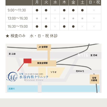
月
火
水
木
金
土
日・祝
9:00〜11:30
●
●
×
●
●
●
×
13:00〜16:30
★
★
×
★
★
★
×
16:30〜19:00
●
●
×
●
●
×
×
★ 検査のみ 水・日・祝 休診