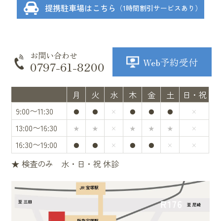
提携駐車場はこちら
（1時間割引サービスあり）
お問い合わせ
Web予約受付
0797-61-8200
月
火
水
木
金
土
日・祝
9:00〜11:30
●
●
×
●
●
●
×
13:00〜16:30
★
★
×
★
★
★
×
16:30〜19:00
●
●
×
●
●
×
×
★ 検査のみ 水・日・祝 休診